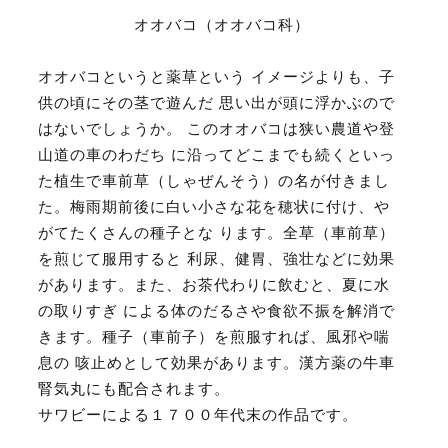
オオバコ（オオバコ科）
オオバコというと薬草という イメージよりも、子
供の頃にその茎で遊んだ 思い出が頭に浮かぶので
はないでしょうか。 このオオバコは狭い農道や登
山道の車のわだち に沿ってどこまでも続くといっ
た植生で車前草（しゃぜんそう）の名が付きまし
た。梅雨期前後に白い小さな花を穂状に付け、や
がてたくさんの種子とな ります。全草（車前草）
を煎じて服用すると 利尿、健胃、強壮などに効果
があります。また、お茶代わりに飲むと、夏に水
の取りすぎ による体のだるさや食欲不振を解消で
きます。種子（車前子）を煎服すれば、風邪や喘
息の 咳止めとして効果があります。漢方薬の牛車
腎気丸にも配合されます。
サワビーによる１７００年代末の作品です。