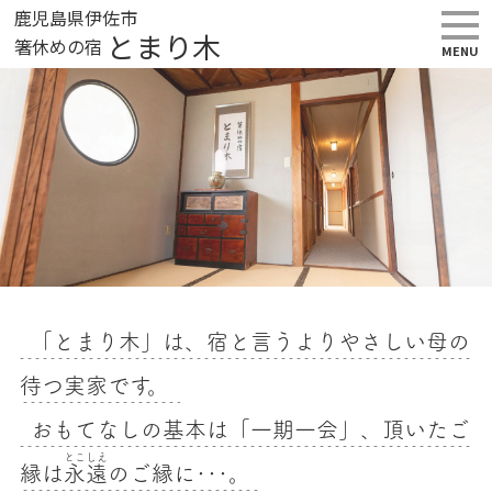
鹿児島県伊佐市
とまり木
箸休めの宿
MENU
「とまり木」は、宿と言うよりやさしい母の
待つ実家です。
おもてなしの基本は「一期一会」、頂いたご
とこしえ
縁は
永遠
のご縁に･･･。